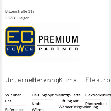
Bitzenstraße 11a
35708 Haiger
Unternehmen
Heizung
Klima
Elektro
Wir über
Heizungsoptimierung
Kontrollierte
Elektromobilit
uns
Lüftung mit
Kraft-
Photovoltaik
Wärmerückgewinnung
Referenzen
Wärme-