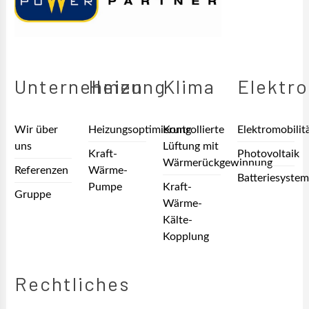
Unternehmen
Heizung
Klima
Elektro
Wir über
Heizungsoptimierung
Kontrollierte
Elektromobilit
uns
Lüftung mit
Kraft-
Photovoltaik
Wärmerückgewinnung
Referenzen
Wärme-
Batteriesyste
Pumpe
Kraft-
Gruppe
Wärme-
Kälte-
Kopplung
Rechtliches